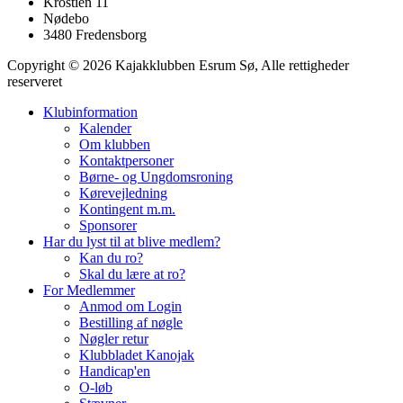
Krostien 11
Nødebo
3480 Fredensborg
Copyright © 2026 Kajakklubben Esrum Sø, Alle rettigheder
reserveret
Klubinformation
Kalender
Om klubben
Kontaktpersoner
Børne- og Ungdomsroning
Kørevejledning
Kontingent m.m.
Sponsorer
Har du lyst til at blive medlem?
Kan du ro?
Skal du lære at ro?
For Medlemmer
Anmod om Login
Bestilling af nøgle
Nøgler retur
Klubbladet Kanojak
Handicap'en
O-løb