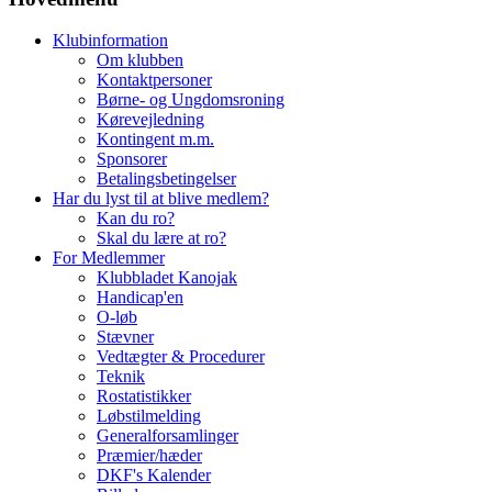
Klubinformation
Om klubben
Kontaktpersoner
Børne- og Ungdomsroning
Kørevejledning
Kontingent m.m.
Sponsorer
Betalingsbetingelser
Har du lyst til at blive medlem?
Kan du ro?
Skal du lære at ro?
For Medlemmer
Klubbladet Kanojak
Handicap'en
O-løb
Stævner
Vedtægter & Procedurer
Teknik
Rostatistikker
Løbstilmelding
Generalforsamlinger
Præmier/hæder
DKF's Kalender