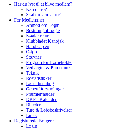
Har du lyst til at blive medlem?
Kan du ro?
Skal du lære at ro?
For Medlemmer
Anmod om Login
Bestilling af nøgle
Nøgler retur
Klubbladet Kanojak
Handicap'en
O-løb
Stævner
Program for Børneholdet
Vedtægter & Procedurer
Teknik
Rostatistikker
Løbstilmelding
Generalforsamlinger
Præmier/hæder
DKF's Kalender
Billeder
Ture & Løbsbeskrivelser
Links
Registrerede Brugere
Login