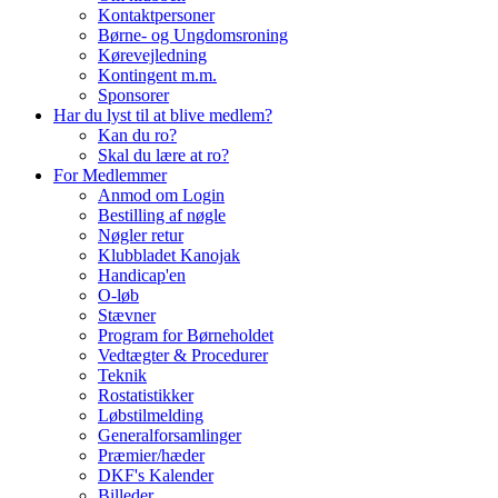
Kontaktpersoner
Børne- og Ungdomsroning
Kørevejledning
Kontingent m.m.
Sponsorer
Har du lyst til at blive medlem?
Kan du ro?
Skal du lære at ro?
For Medlemmer
Anmod om Login
Bestilling af nøgle
Nøgler retur
Klubbladet Kanojak
Handicap'en
O-løb
Stævner
Program for Børneholdet
Vedtægter & Procedurer
Teknik
Rostatistikker
Løbstilmelding
Generalforsamlinger
Præmier/hæder
DKF's Kalender
Billeder