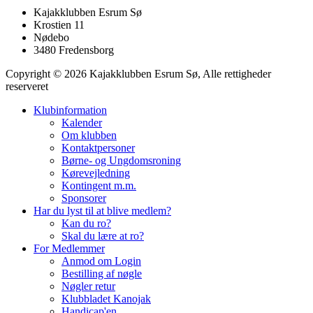
Kajakklubben Esrum Sø
Krostien 11
Nødebo
3480 Fredensborg
Copyright © 2026 Kajakklubben Esrum Sø, Alle rettigheder
reserveret
Klubinformation
Kalender
Om klubben
Kontaktpersoner
Børne- og Ungdomsroning
Kørevejledning
Kontingent m.m.
Sponsorer
Har du lyst til at blive medlem?
Kan du ro?
Skal du lære at ro?
For Medlemmer
Anmod om Login
Bestilling af nøgle
Nøgler retur
Klubbladet Kanojak
Handicap'en