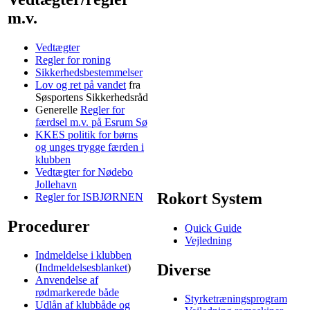
m.v.
Vedtægter
Regler for roning
Sikkerhedsbestemmelser
Lov og ret på vandet
fra
Søsportens Sikkerhedsråd
Generelle
Regler for
færdsel m.v. på Esrum Sø
KKES politik for børns
og unges trygge færden i
klubben
Vedtægter for Nødebo
Jollehavn
Rokort System
Regler for ISBJØRNEN
Procedurer
Quick Guide
Vejledning
Indmeldelse i klubben
Diverse
(
Indmeldelsesblanket
)
Anvendelse af
rødmarkerede både
Styrketræningsprogram
Udlån af klubbåde og