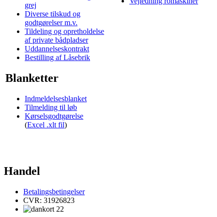
Vejledning romaskiner
grej
Diverse tilskud og
godtgørelser m.v.
Tildeling og opretholdelse
af private bådpladser
Uddannelseskontrakt
Bestilling af Låsebrik
Blanketter
Indmeldelsesblanket
Tilmelding til løb
Kørselsgodtgørelse
(
Excel .xlt fil
)
Handel
Betalingsbetingelser
CVR: 31926823