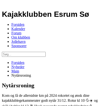
Kajakklubben Esrum Sø
Forsiden
Kalender
Forum
Om klubben
Jollehavn
Sponsorer
Forsiden
Nyheder
Main
Nytårsroning
Nytårsroning
Kom og få de allersidste km på 2024 rokortet og ønsk dine
kajakklublegekammerater godt nytår
31/12
. Rotur
kl 10
💦☀️ og