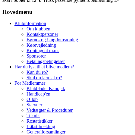
skål i bobler
kl 12
🥂 Husk passende pyntet robeklædning 🥳
Hovedmenu
Klubinformation
Om klubben
Kontaktpersoner
Børne- og Ungdomsroning
Kørevejledning
Kontingent m.m.
Sponsorer
Betalingsbetingelser
Har du lyst til at blive medlem?
Kan du ro?
Skal du lære at ro?
For Medlemmer
Klubbladet Kanojak
Handicap'en
O-løb
Stævner
Vedtægter & Procedurer
Teknik
Rostatistikker
Løbstilmelding
Generalforsamlinger