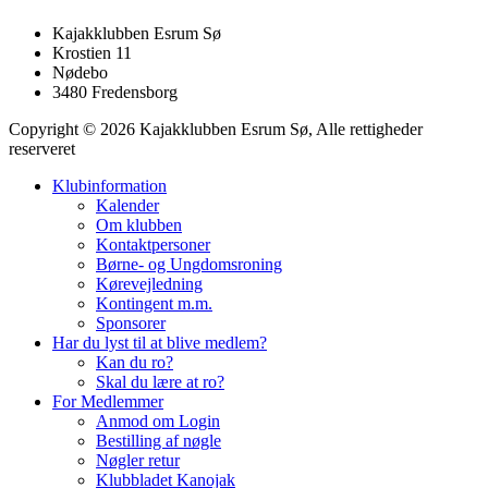
Kajakklubben Esrum Sø
Krostien 11
Nødebo
3480 Fredensborg
Copyright © 2026 Kajakklubben Esrum Sø, Alle rettigheder
reserveret
Klubinformation
Kalender
Om klubben
Kontaktpersoner
Børne- og Ungdomsroning
Kørevejledning
Kontingent m.m.
Sponsorer
Har du lyst til at blive medlem?
Kan du ro?
Skal du lære at ro?
For Medlemmer
Anmod om Login
Bestilling af nøgle
Nøgler retur
Klubbladet Kanojak