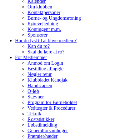
Kalender
Om klubben
Kontaktpersoner
Børne- og Ungdomsroning
Kørevejledning
Kontingent m.m.
Sponsorer
Har du lyst til at blive medlem?
Kan du ro?
Skal du lære at ro?
For Medlemmer
Anmod om Login
Bestilling af nøgle
Nøgler retur
Klubbladet Kanojak
Handicap'en
O-løb
Stævner
Program for Børneholdet
Vedtægter & Procedurer
Teknik
Rostatistikker
Løbstilmelding
Generalforsamlinger
Præmier/hæder