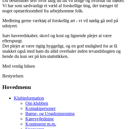
Du bestemmer selv hvor lang tid du vil bruge og hvornår du møder.
Vi har som sædvanligt et væld af forskellige ting, der trænger til
noget opmærksomhed fra arbejdsomme folk.
Medbring gerne værktøj af forskellig art - vi vil nødig gå ned på
udstyret.
Især haveredskaber, skovl og kost og lignende plejer at være
efterspurgt.
Det plejer at være rigtig hyggeligt, og en god mulighed for at få
snakket også med ham du altid overhaler inden tevandsbugten og
hende du kun ser på km-statistikken.
Med venlig hilsen
Bestyrelsen
Hovedmenu
Klubinformation
Om klubben
Kontaktpersoner
Børne- og Ungdomsroning
Kørevejledning
Kontingent m.m.