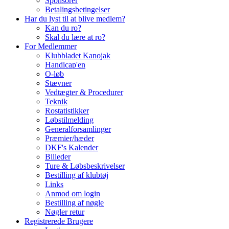
Sponsorer
Betalingsbetingelser
Har du lyst til at blive medlem?
Kan du ro?
Skal du lære at ro?
For Medlemmer
Klubbladet Kanojak
Handicap'en
O-løb
Stævner
Vedtægter & Procedurer
Teknik
Rostatistikker
Løbstilmelding
Generalforsamlinger
Præmier/hæder
DKF's Kalender
Billeder
Ture & Løbsbeskrivelser
Bestilling af klubtøj
Links
Anmod om login
Bestilling af nøgle
Nøgler retur
Registrerede Brugere