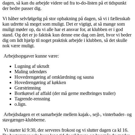
dagen, så kan du arbejde videre ud fra to-do-listen på et tidspunkt
der bedre passer dig.
Vi håber selvfølgelig på stor opbakning på dagen, så vi i fællesskab
kan udrette så meget som muligt. Det er vigtigt, at så mange som
muligt møder op, da vi alle har et ansvar for, at klubben er i god
stand. Og det er jo faktisk kun denne ene dag om året, hvor vi beder
dig om lidt hjælp til noget praktisk arbejde i klubben, så det skulle
nok være muligt.
Arbejdsopgaver kunne være:
Lugning af ukrudt
Maling udendørs
Hovedrengøring af omklædning og sauna
Hovedrengøring af køkken
Græstrimning
Bortkørsel af affald (der må gerne medbringes trailer)
Tagrende-rensning
o.lign.
Arbejdsdagen er et samarbejde mellem kajak-, sejl-, vinterbader- og
stavgænger-klubberne.
Vi starter kl 9:30, der serveres frokost og vi slutter dagen ca kl 16.