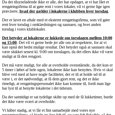
Da det tilsyneladende ikke er alle, der har opdaget, at vi har fået et
rengøringsfirma til at gøre rent i vores lokaler, vil vi gerne lige igen
præcisere,
hvad der gælder i lokalerne i klubben hver torsdag
.
Der er lavet en aftale med et eksternt rengøringsfirma, som vil gøre
rent hver torsdag i omklædningen og saunaen, og hver anden
torsdag i vores klublokaler.
Det betyder at lokalerne er lukkede om torsdagen mellem 10:00
og 15:00
. Det vil vi gerne bede jer alle om at respektere, for at vi
kan opnå det bedst mulige resultat. Det betyder også at saunaen skal
være slukket senest kl. 9:00 om torsdagen, da det ellers ikke vil være
muligt at få den rengjort.
Det må være muligt, for alle at overholde ovenstående, da det kun er
5 timer i løbet af hele ugen, lokalerne ikke kan benyttes. Hvis vi skal
blive ved med at have nogle faciliteter, der er til at holde ud til at
være i, er det nødvendigt, at få dem gjort rent, og det er ikke
rimeligt, at rengøringspersonalet ikke kan komme til, fordi man lige
har lyst til at benytte lokalerne i det tidsrum.
Da der samtidigt er sat tydelige skilte op med de få lukketimer, burde
det ikke være svært at overholde.
Vi håber stadig, at vi får et fint samarbejde med vores nye
rengøringsfirma, så hjælp nu lige lidt til, og vær lidt fleksible, så det