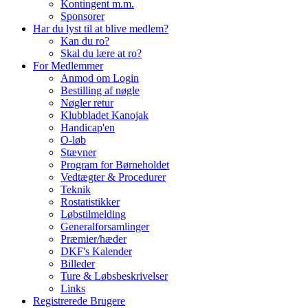
Kontingent m.m.
Sponsorer
Har du lyst til at blive medlem?
Kan du ro?
Skal du lære at ro?
For Medlemmer
Anmod om Login
Bestilling af nøgle
Nøgler retur
Klubbladet Kanojak
Handicap'en
O-løb
Stævner
Program for Børneholdet
Vedtægter & Procedurer
Teknik
Rostatistikker
Løbstilmelding
Generalforsamlinger
Præmier/hæder
DKF's Kalender
Billeder
Ture & Løbsbeskrivelser
Links
Registrerede Brugere