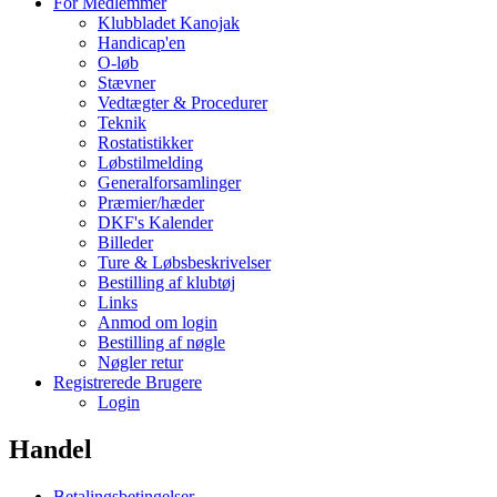
For Medlemmer
Klubbladet Kanojak
Handicap'en
O-løb
Stævner
Vedtægter & Procedurer
Teknik
Rostatistikker
Løbstilmelding
Generalforsamlinger
Præmier/hæder
DKF's Kalender
Billeder
Ture & Løbsbeskrivelser
Bestilling af klubtøj
Links
Anmod om login
Bestilling af nøgle
Nøgler retur
Registrerede Brugere
Login
Handel
Betalingsbetingelser