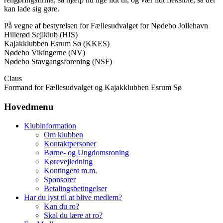
kan lade sig gøre.
På vegne af bestyrelsen for Fællesudvalget for Nødebo Jollehavn
Hillerød Sejlklub (HIS)
Kajakklubben Esrum Sø (KKES)
Nødebo Vikingerne (NV)
Nødebo Stavgangsforening (NSF)
Claus
Formand for Fællesudvalget og Kajakklubben Esrum Sø
Hovedmenu
Klubinformation
Om klubben
Kontaktpersoner
Børne- og Ungdomsroning
Kørevejledning
Kontingent m.m.
Sponsorer
Betalingsbetingelser
Har du lyst til at blive medlem?
Kan du ro?
Skal du lære at ro?