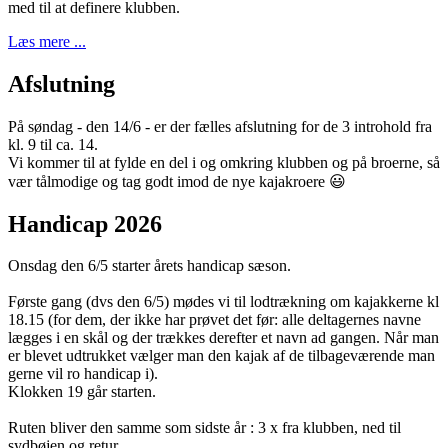
med til at definere klubben.
Læs mere ...
Afslutning
På søndag - den 14/6 - er der fælles afslutning for de 3 introhold fra
kl. 9 til ca. 14.
Vi kommer til at fylde en del i og omkring klubben og på broerne, så
vær tålmodige og tag godt imod de nye kajakroere 😃
Handicap 2026
Onsdag den 6/5 starter årets handicap sæson.
Første gang (dvs den 6/5) mødes vi til lodtrækning om kajakkerne kl
18.15 (for dem, der ikke har prøvet det før: alle deltagernes navne
lægges i en skål og der trækkes derefter et navn ad gangen. Når man
er blevet udtrukket vælger man den kajak af de tilbageværende man
gerne vil ro handicap i).
Klokken 19 går starten.
Ruten bliver den samme som sidste år : 3 x fra klubben, ned til
sydbøjen og retur.