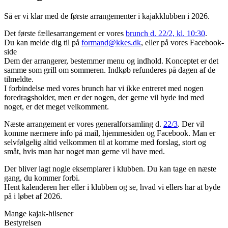
Så er vi klar med de første arrangementer i kajakklubben i 2026.
Det første fællesarrangement er vores
brunch d. 22/2, kl. 10:30
.
Du kan melde dig til på
formand@kkes.dk
, eller på vores Facebook-
side
Dem der arrangerer, bestemmer menu og indhold. Konceptet er det
samme som grill om sommeren. Indkøb refunderes på dagen af de
tilmeldte.
I forbindelse med vores brunch har vi ikke entreret med nogen
foredragsholder, men er der nogen, der gerne vil byde ind med
noget, er det meget velkomment.
Næste arrangement er vores generalforsamling d.
22/3
. Der vil
komme nærmere info på mail, hjemmesiden og Facebook. Man er
selvfølgelig altid velkommen til at komme med forslag, stort og
småt, hvis man har noget man gerne vil have med.
Der bliver lagt nogle eksemplarer i klubben. Du kan tage en næste
gang, du kommer forbi.
Hent kalenderen her eller i klubben og se, hvad vi ellers har at byde
på i løbet af 2026.
Mange kajak-hilsener
Bestyrelsen