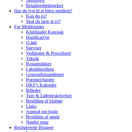
Sponsorer
Betalingsbetingelser
Har du lyst til at blive medlem?
Kan du ro?
Skal du lære at ro?
For Medlemmer
Klubbladet Kanojak
Handicap'en
O-løb
Stævner
Vedtægter & Procedurer
Teknik
Rostatistikker
Løbstilmelding
Generalforsamlinger
Præmier/hæder
DKF's Kalender
Billeder
Ture & Løbsbeskrivelser
Bestilling af klubtøj
Links
Anmod om login
Bestilling af nøgle
Nøgler retur
Registrerede Brugere