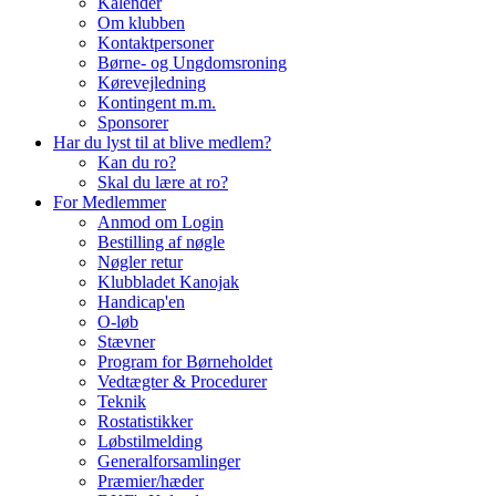
Kalender
Om klubben
Kontaktpersoner
Børne- og Ungdomsroning
Kørevejledning
Kontingent m.m.
Sponsorer
Har du lyst til at blive medlem?
Kan du ro?
Skal du lære at ro?
For Medlemmer
Anmod om Login
Bestilling af nøgle
Nøgler retur
Klubbladet Kanojak
Handicap'en
O-løb
Stævner
Program for Børneholdet
Vedtægter & Procedurer
Teknik
Rostatistikker
Løbstilmelding
Generalforsamlinger
Præmier/hæder